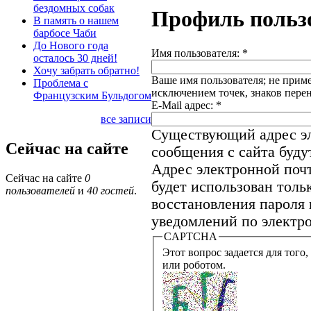
бездомных собак
Профиль польз
В память о нашем
барбосе Чаби
До Нового года
Имя пользователя:
*
осталось 30 дней!
Хочу забрать обратно!
Ваше имя пользователя; не приме
Проблема с
исключением точек, знаков пере
Французским Бульдогом
E-Mail адрес:
*
все записи
Существующий адрес эл
Сейчас на сайте
сообщения с сайта будут
Адрес электронной почт
Сейчас на сайте
0
будет использован толь
пользователей
и
40 гостей
.
восстановления пароля 
уведомлений по электро
CAPTCHA
Этот вопрос задается для того, что
или роботом.