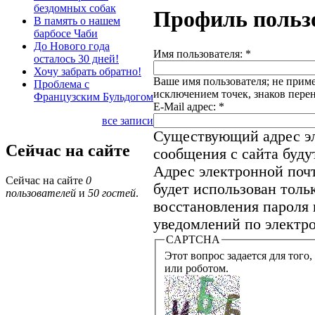
бездомных собак
Профиль польз
В память о нашем
барбосе Чаби
До Нового года
Имя пользователя:
*
осталось 30 дней!
Хочу забрать обратно!
Ваше имя пользователя; не приме
Проблема с
исключением точек, знаков пере
Французским Бульдогом
E-Mail адрес:
*
все записи
Существующий адрес эл
Сейчас на сайте
сообщения с сайта будут
Адрес электронной почт
Сейчас на сайте
0
будет использован толь
пользователей
и
50 гостей
.
восстановления пароля 
уведомлений по электро
CAPTCHA
Этот вопрос задается для того, что
или роботом.