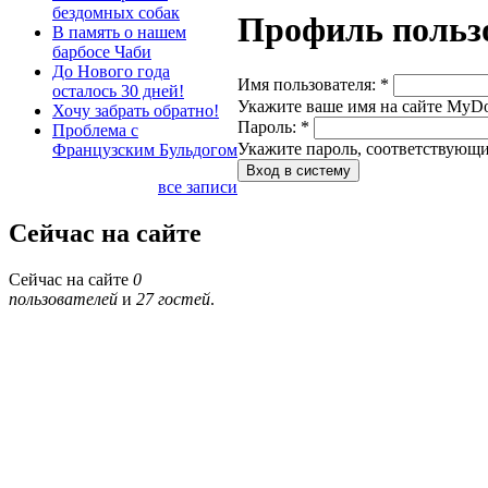
бездомных собак
Профиль польз
В память о нашем
барбосе Чаби
До Нового года
Имя пользователя:
*
осталось 30 дней!
Укажите ваше имя на сайте MyDog
Хочу забрать обратно!
Пароль:
*
Проблема с
Укажите пароль, соответствующи
Французским Бульдогом
все записи
Сейчас на сайте
Сейчас на сайте
0
пользователей
и
27 гостей
.