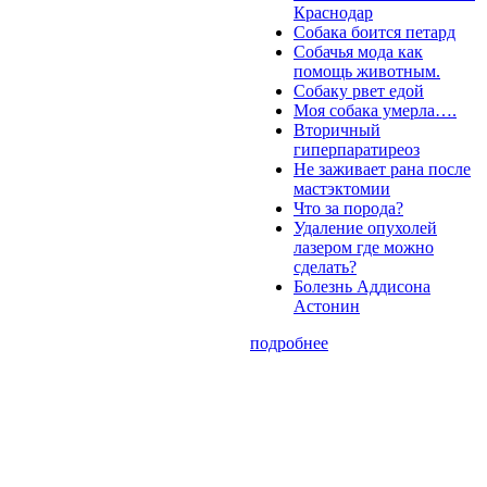
Краснодар
Собака боится петард
Собачья мода как
помощь животным.
Собаку рвет едой
Моя собака умерла….
Вторичный
гиперпаратиреоз
Не заживает рана после
мастэктомии
Что за порода?
Удаление опухолей
лазером где можно
сделать?
Болезнь Аддисона
Астонин
подробнее