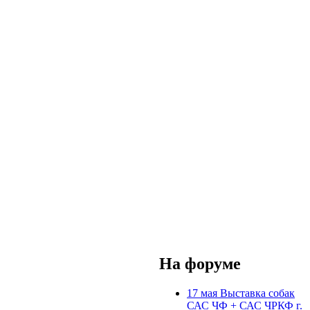
На форуме
17 мая Выставка собак
САС ЧФ + САС ЧРКФ г.