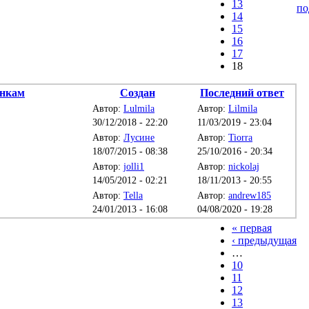
13
по
14
15
16
17
18
Создан
Последний ответ
Автор:
Lulmila
Автор:
Lilmila
30/12/2018 - 22:20
11/03/2019 - 23:04
Автор:
Лусине
Автор:
Tiorra
18/07/2015 - 08:38
25/10/2016 - 20:34
Автор:
jolli1
Автор:
nickolaj
14/05/2012 - 02:21
18/11/2013 - 20:55
Автор:
Tella
Автор:
andrew185
24/01/2013 - 16:08
04/08/2020 - 19:28
« первая
‹ предыдущая
…
10
11
12
13