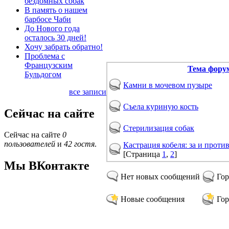
бездомных собак
В память о нашем
барбосе Чаби
До Нового года
осталось 30 дней!
Хочу забрать обратно!
Проблема с
Французским
Тема фору
Бульдогом
Камни в мочевом пузыре
все записи
Съела куриную кость
Сейчас на сайте
Стерилизация собак
Сейчас на сайте
0
пользователей
и
42 гостя
.
Кастрация кобеля: за и проти
[Страница
1
,
2
]
Мы ВКонтакте
Нет новых сообщений
Гор
Новые сообщения
Гор