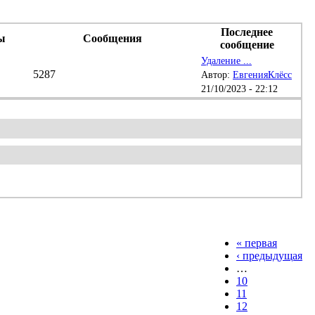
Последнее
ы
Сообщения
сообщение
Удаление ...
5287
Автор:
ЕвгенияКлёсс
21/10/2023 - 22:12
« первая
‹ предыдущая
…
10
11
12